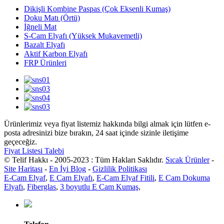
Dikişli Kombine Paspas (Çok Eksenli Kumaş)
Doku Matı (Örtü)
İğneli Mat
S-Cam Elyafı (Yüksek Mukavemetli)
Bazalt Elyafı
Aktif Karbon Elyafı
FRP Ürünleri
Ürünlerimiz veya fiyat listemiz hakkında bilgi almak için lütfen e-
posta adresinizi bize bırakın, 24 saat içinde sizinle iletişime
geçeceğiz.
Fiyat Listesi Talebi
© Telif Hakkı - 2005-2023 : Tüm Hakları Saklıdır.
Sıcak Ürünler
-
Site Haritası
-
En İyi Blog
-
Gizlilik Politikası
E-Cam Elyaf
,
E Cam Elyafı
,
E-Cam Elyaf Fitili
,
E Cam Dokuma
Elyafı
,
Fiberglas
,
3 boyutlu E Cam Kumaş
,