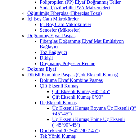
Polipropilen (PP) Elyaf Doğranmış Teller
Suda Çözünebilir PVA Malzemeleri
Öğütülmüş Fiberglas (Fiberglas Tozu)
İçi Boş Cam Mikroküreler
İçi Boş Cam Mikroküreler
Senosfer (Mikrosfer)
Doğranmış Elyaf Paspas
Fiberglas Doğranmış Elyaf Mat Emülsiyon
Bağlayıcı
Toz Bağlayıcı
Dikişli
Doymamış Polyester Reçine
Dokuma Elyaf
Dikişli Kombine Paspas (Çok Eksenli Kumaş)
Dokuma Elyaf Kombine Paspas
Çift Eksenli Kumaş
Çift Eksenli Kumaş +45°-45°
Çift Eksenli Kumaş 0°90°
Üç Eksenli Kumaş
Üç Eksenli Kumaş Boyuna Üç Eksenli (0°
+45°-45°)
Üç Eksenli Kumaş Enine Üç Eksenli
(+45°90°-45°)
Dört eksenli(0°/+45°/90°/-45°)
Tek Yönlü Kumaş