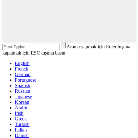
Arama yapmak için Enter tuşuna,
kapatmak için ESC tuşuna basın.
English
French
German
Portuguese
Spanish
Russian
Japanese
Korean
Arabic
Irish
Greek
Turkish
Italian
Danish