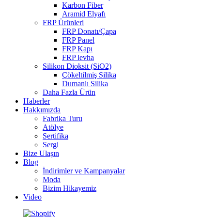
Karbon Fiber
Aramid Elyafı
FRP Ürünleri
FRP Donatı/Çapa
FRP Panel
FRP Kapı
FRP levha
Silikon Dioksit (SiO2)
Çökeltilmiş Silika
Dumanlı Silika
Daha Fazla Ürün
Haberler
Hakkımızda
Fabrika Turu
Atölye
Sertifika
Sergi
Bize Ulaşın
Blog
İndirimler ve Kampanyalar
Moda
Bizim Hikayemiz
Video