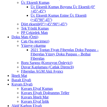
Üç Eksenli Kumaş
Üç Eksenli Kumaş Boyuna Üç Eksenli (0°
+45°-45°)
Üç Eksenli Kumaş Enine Üç Eksenli
(+45°90°-45°)
Dört eksenli(0°/+45°/90°/-45°)
Tek Yönlü Kumaş
PP Çekirdek Matı
Doku Matı (Örtü)
Çatı (Su geçirmez)
Yüzeye çıkarma
2021 Toptan Fiyatı Fiberglas Doku Paspası –
Fiberglas Yüzey Doku Paspası – Beihai
Fiberglas
Boru Sargısı (Korozyon Önleyici)
Duvar Kaplaması (Çatlak Dirençli)
Fiberglas AGM Akü Ayırıcı
İğneli Mat
Bazalt Elyafı
Kuvars Elyafı
Kuvars Elyaf Kumaş
Kuvars Elyafı Doğranmış Teller
Kuvars İğneli Mat
Kuvars Elyaf İplik
Aktif Karbon Elyafı