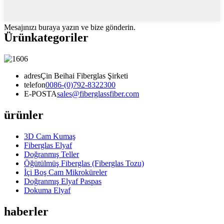
Mesajınızı buraya yazın ve bize gönderin.
Ürün
kategoriler
adres
Çin Beihai Fiberglas Şirketi
telefon
0086-(0)792-8322300
E-POSTA
sales@fiberglassfiber.com
ürünler
3D Cam Kumaş
Fiberglas Elyaf
Doğranmış Teller
Öğütülmüş Fiberglas (Fiberglas Tozu)
İçi Boş Cam Mikroküreler
Doğranmış Elyaf Paspas
Dokuma Elyaf
haberler