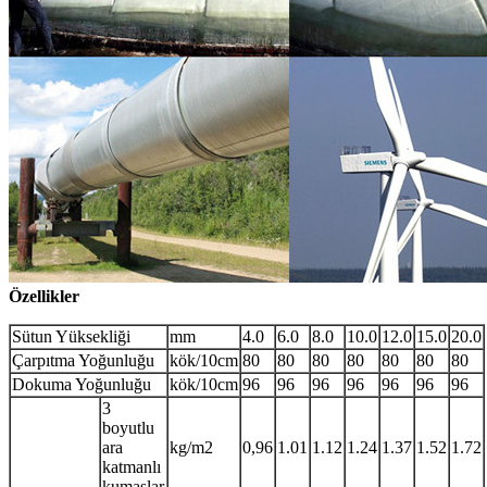
Özellikler
Sütun Yüksekliği
mm
4.0
6.0
8.0
10.0
12.0
15.0
20.0
Çarpıtma Yoğunluğu
kök/10cm
80
80
80
80
80
80
80
Dokuma Yoğunluğu
kök/10cm
96
96
96
96
96
96
96
3
boyutlu
ara
kg/m2
0,96
1.01
1.12
1.24
1.37
1.52
1.72
katmanlı
kumaşlar