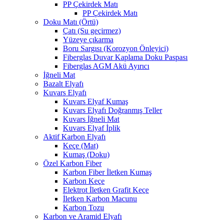
PP Çekirdek Matı
PP Çekirdek Matı
Doku Matı (Örtü)
Çatı (Su geçirmez)
Yüzeye çıkarma
Boru Sargısı (Korozyon Önleyici)
Fiberglas Duvar Kaplama Doku Paspası
Fiberglas AGM Akü Ayırıcı
İğneli Mat
Bazalt Elyafı
Kuvars Elyafı
Kuvars Elyaf Kumaş
Kuvars Elyafı Doğranmış Teller
Kuvars İğneli Mat
Kuvars Elyaf İplik
Aktif Karbon Elyafı
Keçe (Mat)
Kumaş (Doku)
Özel Karbon Fiber
Karbon Fiber İletken Kumaş
Karbon Keçe
Elektrot İletken Grafit Keçe
İletken Karbon Macunu
Karbon Tozu
Karbon ve Aramid Elyafı