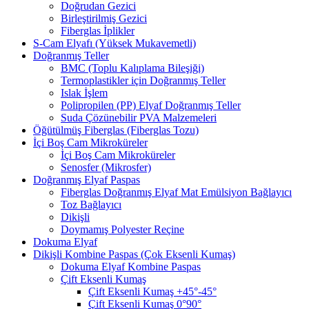
Doğrudan Gezici
Birleştirilmiş Gezici
Fiberglas İplikler
S-Cam Elyafı (Yüksek Mukavemetli)
Doğranmış Teller
BMC (Toplu Kalıplama Bileşiği)
Termoplastikler için Doğranmış Teller
Islak İşlem
Polipropilen (PP) Elyaf Doğranmış Teller
Suda Çözünebilir PVA Malzemeleri
Öğütülmüş Fiberglas (Fiberglas Tozu)
İçi Boş Cam Mikroküreler
İçi Boş Cam Mikroküreler
Senosfer (Mikrosfer)
Doğranmış Elyaf Paspas
Fiberglas Doğranmış Elyaf Mat Emülsiyon Bağlayıcı
Toz Bağlayıcı
Dikişli
Doymamış Polyester Reçine
Dokuma Elyaf
Dikişli Kombine Paspas (Çok Eksenli Kumaş)
Dokuma Elyaf Kombine Paspas
Çift Eksenli Kumaş
Çift Eksenli Kumaş +45°-45°
Çift Eksenli Kumaş 0°90°