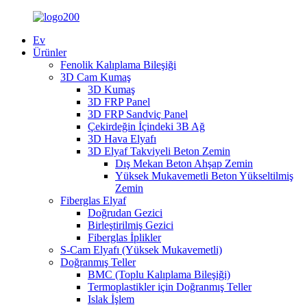
Ev
Ürünler
Fenolik Kalıplama Bileşiği
3D Cam Kumaş
3D Kumaş
3D FRP Panel
3D FRP Sandviç Panel
Çekirdeğin İçindeki 3B Ağ
3D Hava Elyafı
3D Elyaf Takviyeli Beton Zemin
Dış Mekan Beton Ahşap Zemin
Yüksek Mukavemetli Beton Yükseltilmiş
Zemin
Fiberglas Elyaf
Doğrudan Gezici
Birleştirilmiş Gezici
Fiberglas İplikler
S-Cam Elyafı (Yüksek Mukavemetli)
Doğranmış Teller
BMC (Toplu Kalıplama Bileşiği)
Termoplastikler için Doğranmış Teller
Islak İşlem