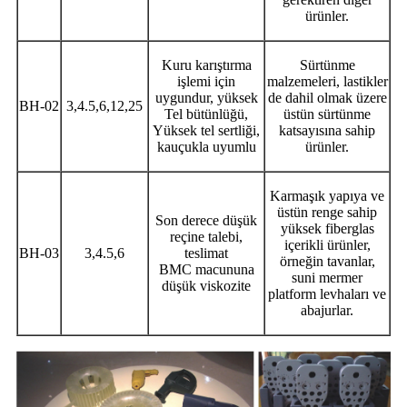
ürünler.
Kuru karıştırma
Sürtünme
işlemi için
malzemeleri, lastikler
uygundur, yüksek
de dahil olmak üzere
BH-02
3,4.5,6,12,25
Tel bütünlüğü,
üstün sürtünme
Yüksek tel sertliği,
katsayısına sahip
kauçukla uyumlu
ürünler.
Karmaşık yapıya ve
üstün renge sahip
Son derece düşük
yüksek fiberglas
reçine talebi,
içerikli ürünler,
BH-03
3,4.5,6
teslimat
örneğin tavanlar,
BMC macununa
suni mermer
düşük viskozite
platform levhaları ve
abajurlar.