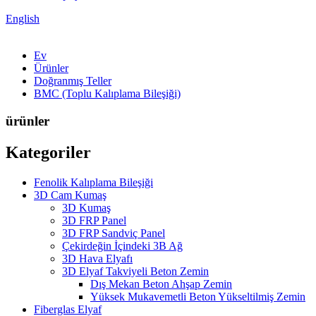
English
Ev
Ürünler
Doğranmış Teller
BMC (Toplu Kalıplama Bileşiği)
ürünler
Kategoriler
Fenolik Kalıplama Bileşiği
3D Cam Kumaş
3D Kumaş
3D FRP Panel
3D FRP Sandviç Panel
Çekirdeğin İçindeki 3B Ağ
3D Hava Elyafı
3D Elyaf Takviyeli Beton Zemin
Dış Mekan Beton Ahşap Zemin
Yüksek Mukavemetli Beton Yükseltilmiş Zemin
Fiberglas Elyaf