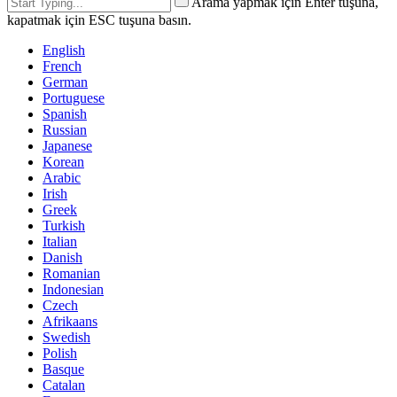
Arama yapmak için Enter tuşuna,
kapatmak için ESC tuşuna basın.
English
French
German
Portuguese
Spanish
Russian
Japanese
Korean
Arabic
Irish
Greek
Turkish
Italian
Danish
Romanian
Indonesian
Czech
Afrikaans
Swedish
Polish
Basque
Catalan