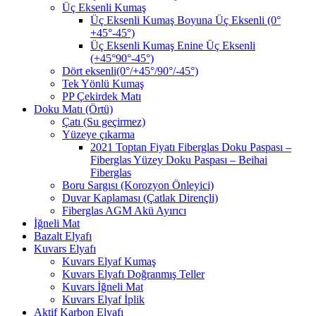
Üç Eksenli Kumaş
Üç Eksenli Kumaş Boyuna Üç Eksenli (0°
+45°-45°)
Üç Eksenli Kumaş Enine Üç Eksenli
(+45°90°-45°)
Dört eksenli(0°/+45°/90°/-45°)
Tek Yönlü Kumaş
PP Çekirdek Matı
Doku Matı (Örtü)
Çatı (Su geçirmez)
Yüzeye çıkarma
2021 Toptan Fiyatı Fiberglas Doku Paspası –
Fiberglas Yüzey Doku Paspası – Beihai
Fiberglas
Boru Sargısı (Korozyon Önleyici)
Duvar Kaplaması (Çatlak Dirençli)
Fiberglas AGM Akü Ayırıcı
İğneli Mat
Bazalt Elyafı
Kuvars Elyafı
Kuvars Elyaf Kumaş
Kuvars Elyafı Doğranmış Teller
Kuvars İğneli Mat
Kuvars Elyaf İplik
Aktif Karbon Elyafı