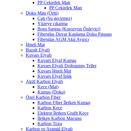
PP Çekirdek Matı
PP Çekirdek Matı
Doku Matı (Örtü)
Çatı (Su geçirmez)
Yüzeye çıkarma
Boru Sargısı (Korozyon Önleyici)
Fiberglas Duvar Kaplama Doku Paspası
Fiberglas AGM Akü Ayırıcı
İğneli Mat
Bazalt Elyafı
Kuvars Elyafı
Kuvars Elyaf Kumaş
Kuvars Elyafı Doğranmış Teller
Kuvars İğneli Mat
Kuvars Elyaf İplik
Aktif Karbon Elyafı
Keçe (Mat)
Kumaş (Doku)
Özel Karbon Fiber
Karbon Fiber İletken Kumaş
Karbon Keçe
Elektrot İletken Grafit Keçe
İletken Karbon Macunu
Karbon Tozu
Karbon ve Aramid Elyafı