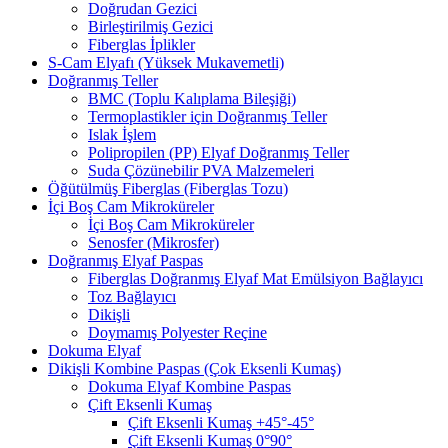
Doğrudan Gezici
Birleştirilmiş Gezici
Fiberglas İplikler
S-Cam Elyafı (Yüksek Mukavemetli)
Doğranmış Teller
BMC (Toplu Kalıplama Bileşiği)
Termoplastikler için Doğranmış Teller
Islak İşlem
Polipropilen (PP) Elyaf Doğranmış Teller
Suda Çözünebilir PVA Malzemeleri
Öğütülmüş Fiberglas (Fiberglas Tozu)
İçi Boş Cam Mikroküreler
İçi Boş Cam Mikroküreler
Senosfer (Mikrosfer)
Doğranmış Elyaf Paspas
Fiberglas Doğranmış Elyaf Mat Emülsiyon Bağlayıcı
Toz Bağlayıcı
Dikişli
Doymamış Polyester Reçine
Dokuma Elyaf
Dikişli Kombine Paspas (Çok Eksenli Kumaş)
Dokuma Elyaf Kombine Paspas
Çift Eksenli Kumaş
Çift Eksenli Kumaş +45°-45°
Çift Eksenli Kumaş 0°90°