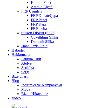
Karbon Fiber
Aramid Elyafı
FRP Ürünleri
FRP Donatı/Çapa
FRP Panel
FRP Kapı
FRP levha
Silikon Dioksit (SiO2)
Çökeltilmiş Silika
Dumanlı Silika
Daha Fazla Ürün
Haberler
Hakkımızda
Fabrika Turu
Atölye
Sertifika
Sergi
Bize Ulaşın
Blog
İndirimler ve Kampanyalar
Moda
Bizim Hikayemiz
Video