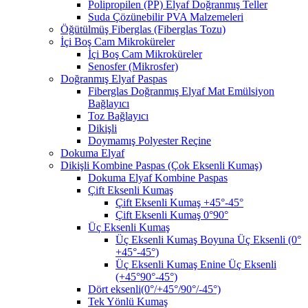
Polipropilen (PP) Elyaf Doğranmış Teller
Suda Çözünebilir PVA Malzemeleri
Öğütülmüş Fiberglas (Fiberglas Tozu)
İçi Boş Cam Mikroküreler
İçi Boş Cam Mikroküreler
Senosfer (Mikrosfer)
Doğranmış Elyaf Paspas
Fiberglas Doğranmış Elyaf Mat Emülsiyon
Bağlayıcı
Toz Bağlayıcı
Dikişli
Doymamış Polyester Reçine
Dokuma Elyaf
Dikişli Kombine Paspas (Çok Eksenli Kumaş)
Dokuma Elyaf Kombine Paspas
Çift Eksenli Kumaş
Çift Eksenli Kumaş +45°-45°
Çift Eksenli Kumaş 0°90°
Üç Eksenli Kumaş
Üç Eksenli Kumaş Boyuna Üç Eksenli (0°
+45°-45°)
Üç Eksenli Kumaş Enine Üç Eksenli
(+45°90°-45°)
Dört eksenli(0°/+45°/90°/-45°)
Tek Yönlü Kumaş