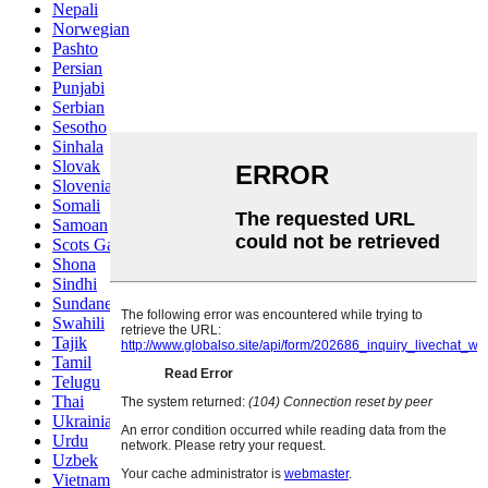
Nepali
Norwegian
Pashto
Persian
Punjabi
Serbian
Sesotho
Sinhala
Slovak
Slovenian
Somali
Samoan
Scots Gaelic
Shona
Sindhi
Sundanese
Swahili
Tajik
Tamil
Telugu
Thai
Ukrainian
Urdu
Uzbek
Vietnamese