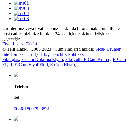
Ürünlerimiz veya fiyat listemiz hakkında bilgi almak için lütfen e-
posta adresinizi bize bırakın, 24 saat içinde sizinle iletişime
geçeceğiz.
Fiyat Listesi Talebi
© Telif Hakkı - 2005-2023 : Tüm Hakları Saklıdır.
Sıcak Ürünler
-
Site Haritası
-
En İyi Blog
-
Gizlilik Politikası
Fiberglas
,
E Cam Dokuma Elyafı
,
3 boyutlu E Cam Kumaş
,
E-Cam
Elyaf
,
E-Cam Elyaf Fitili
,
E Cam Elyafı
,
Telefon
Tel
0086-18007928831