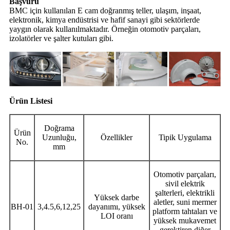
Başvuru
BMC için kullanılan E cam doğranmış teller, ulaşım, inşaat,
elektronik, kimya endüstrisi ve hafif sanayi gibi sektörlerde
yaygın olarak kullanılmaktadır. Örneğin otomotiv parçaları,
izolatörler ve şalter kutuları gibi.
Ürün Listesi
Doğrama
Ürün
Uzunluğu,
Özellikler
Tipik Uygulama
No.
mm
Otomotiv parçaları,
sivil elektrik
şalterleri, elektrikli
Yüksek darbe
aletler, suni mermer
BH-01
3,4.5,6,12,25
dayanımı, yüksek
platform tahtaları ve
LOI oranı
yüksek mukavemet
gerektiren diğer