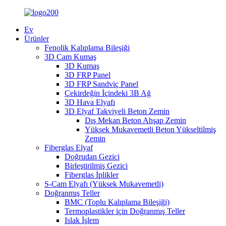
Ev
Ürünler
Fenolik Kalıplama Bileşiği
3D Cam Kumaş
3D Kumaş
3D FRP Panel
3D FRP Sandviç Panel
Çekirdeğin İçindeki 3B Ağ
3D Hava Elyafı
3D Elyaf Takviyeli Beton Zemin
Dış Mekan Beton Ahşap Zemin
Yüksek Mukavemetli Beton Yükseltilmiş
Zemin
Fiberglas Elyaf
Doğrudan Gezici
Birleştirilmiş Gezici
Fiberglas İplikler
S-Cam Elyafı (Yüksek Mukavemetli)
Doğranmış Teller
BMC (Toplu Kalıplama Bileşiği)
Termoplastikler için Doğranmış Teller
Islak İşlem