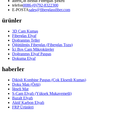
adres
Çin Beihai Fiberglas Şirketi
telefon
0086-(0)792-8322300
E-POSTA
sales@fiberglassfiber.com
ürünler
3D Cam Kumaş
Fiberglas Elyaf
Doğranmış Teller
Öğütülmüş Fiberglas (Fiberglas Tozu)
İçi Boş Cam Mikroküreler
Doğranmış Elyaf Paspas
Dokuma Elyaf
haberler
Dikişli Kombine Paspas (Çok Eksenli Kumaş)
Doku Matı (Örtü)
İğneli Mat
S-Cam Elyafı (Yüksek Mukavemetli)
Bazalt Elyafı
Aktif Karbon Elyafı
FRP Ürünleri