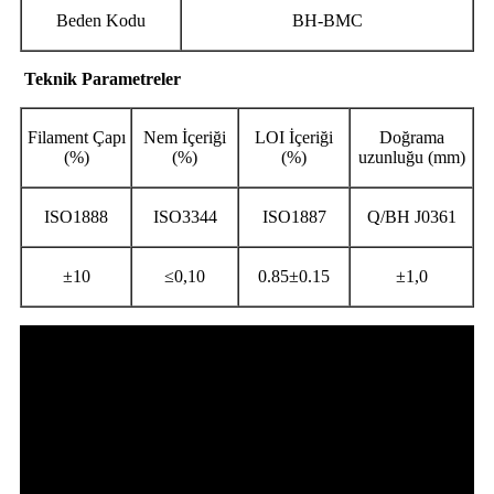
Beden Kodu
BH-BMC
Teknik Parametreler
Filament Çapı
Nem İçeriği
LOI İçeriği
Doğrama
(%)
(%)
(%)
uzunluğu (mm)
ISO1888
ISO3344
ISO1887
Q/BH J0361
±10
≤0,10
0.85±0.15
±1,0