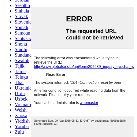
Sesotho
Sinhala
Slovak
Slovenian
Somali
Samoan
Scots Gaelic
Shona
Sindhi
Sundanese
Swahili
Tajik
Tamil
Telugu
Thai
Ukrainian
Urdu
Uzbek
Vietnamese
Welsh
Xhosa
Yiddish
Yoruba
Zulu