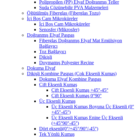
Polipropilen (PP) Elyaf Doğranmış Teller
Suda Çözünebilir PVA Malzemeleri
Öğütülmüş Fiberglas (Fiberglas Tozu)
İçi Boş Cam Mikroküreler
İçi Boş Cam Mikroküreler
Senosfer (Mikrosfer)
Doğranmış Elyaf Paspas
Fiberglas Doğranmış Elyaf Mat Emülsiyon
Bağlayıcı
Toz Bağlayıcı
Dikişli
Doymamış Polyester Reçine
Dokuma Elyaf
Dikişli Kombine Paspas (Çok Eksenli Kumaş)
Dokuma Elyaf Kombine Paspas
Çift Eksenli Kumaş
Çift Eksenli Kumaş +45°-45°
Çift Eksenli Kumaş 0°90°
Üç Eksenli Kumaş
Üç Eksenli Kumaş Boyuna Üç Eksenli (0°
+45°-45°)
Üç Eksenli Kumaş Enine Üç Eksenli
(+45°90°-45°)
Dört eksenli(0°/+45°/90°/-45°)
Tek Yönlü Kumaş