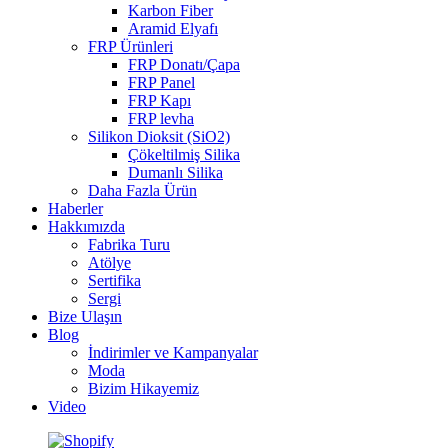
Karbon Fiber
Aramid Elyafı
FRP Ürünleri
FRP Donatı/Çapa
FRP Panel
FRP Kapı
FRP levha
Silikon Dioksit (SiO2)
Çökeltilmiş Silika
Dumanlı Silika
Daha Fazla Ürün
Haberler
Hakkımızda
Fabrika Turu
Atölye
Sertifika
Sergi
Bize Ulaşın
Blog
İndirimler ve Kampanyalar
Moda
Bizim Hikayemiz
Video