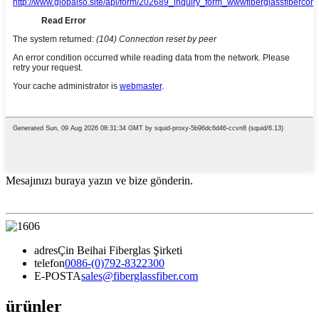
Mesajınızı buraya yazın ve bize gönderin.
adres
Çin Beihai Fiberglas Şirketi
telefon
0086-(0)792-8322300
E-POSTA
sales@fiberglassfiber.com
ürünler