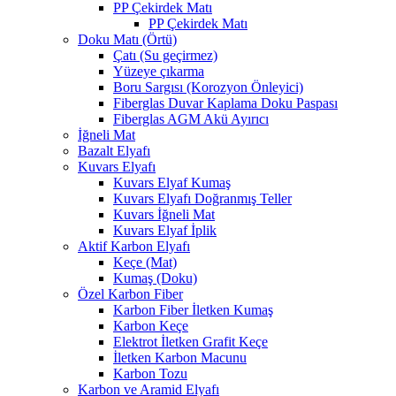
PP Çekirdek Matı
PP Çekirdek Matı
Doku Matı (Örtü)
Çatı (Su geçirmez)
Yüzeye çıkarma
Boru Sargısı (Korozyon Önleyici)
Fiberglas Duvar Kaplama Doku Paspası
Fiberglas AGM Akü Ayırıcı
İğneli Mat
Bazalt Elyafı
Kuvars Elyafı
Kuvars Elyaf Kumaş
Kuvars Elyafı Doğranmış Teller
Kuvars İğneli Mat
Kuvars Elyaf İplik
Aktif Karbon Elyafı
Keçe (Mat)
Kumaş (Doku)
Özel Karbon Fiber
Karbon Fiber İletken Kumaş
Karbon Keçe
Elektrot İletken Grafit Keçe
İletken Karbon Macunu
Karbon Tozu
Karbon ve Aramid Elyafı