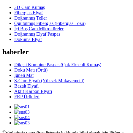
3D Cam Kumaş
Fiberglas Elyaf
Doğranmış Teller
Öğütülmüş Fiberglas (Fiberglas Tozu)
İçi Boş Cam Mikroküreler
Doğranmış Elyaf Paspas
Dokuma Elyaf
haberler
Dikişli Kombine Paspas (Çok Eksenli Kumaş)
Doku Matı (Örtü)
İğneli Mat
S-Cam Elyafı (Yüksek Mukavemetli)
Bazalt Elyafı
Aktif Karbon Elyafı
FRP Ürünleri
Ürünlerimiz veya fiyat listemiz hakkında bilgi almak için lütfen e-