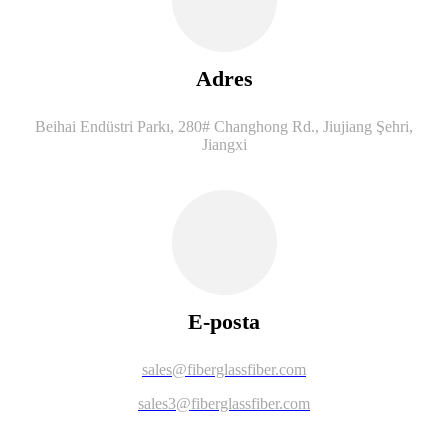
Adres
Beihai Endüstri Parkı, 280# Changhong Rd., Jiujiang Şehri,
Jiangxi
E-posta
sales@fiberglassfiber.com
sales3@fiberglassfiber.com