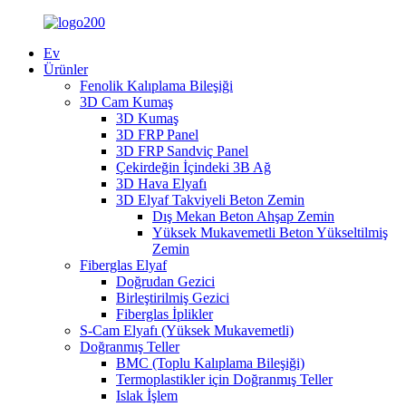
Ev
Ürünler
Fenolik Kalıplama Bileşiği
3D Cam Kumaş
3D Kumaş
3D FRP Panel
3D FRP Sandviç Panel
Çekirdeğin İçindeki 3B Ağ
3D Hava Elyafı
3D Elyaf Takviyeli Beton Zemin
Dış Mekan Beton Ahşap Zemin
Yüksek Mukavemetli Beton Yükseltilmiş
Zemin
Fiberglas Elyaf
Doğrudan Gezici
Birleştirilmiş Gezici
Fiberglas İplikler
S-Cam Elyafı (Yüksek Mukavemetli)
Doğranmış Teller
BMC (Toplu Kalıplama Bileşiği)
Termoplastikler için Doğranmış Teller
Islak İşlem