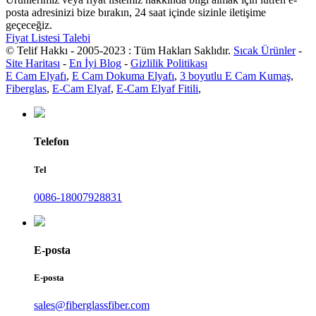
posta adresinizi bize bırakın, 24 saat içinde sizinle iletişime
geçeceğiz.
Fiyat Listesi Talebi
© Telif Hakkı - 2005-2023 : Tüm Hakları Saklıdır.
Sıcak Ürünler
-
Site Haritası
-
En İyi Blog
-
Gizlilik Politikası
E Cam Elyafı
,
E Cam Dokuma Elyafı
,
3 boyutlu E Cam Kumaş
,
Fiberglas
,
E-Cam Elyaf
,
E-Cam Elyaf Fitili
,
Telefon
Tel
0086-18007928831
E-posta
E-posta
sales@fiberglassfiber.com