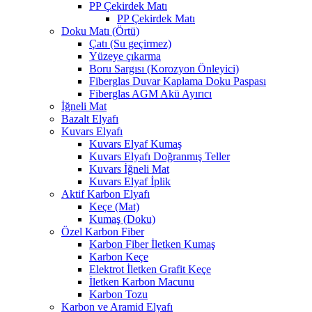
PP Çekirdek Matı
PP Çekirdek Matı
Doku Matı (Örtü)
Çatı (Su geçirmez)
Yüzeye çıkarma
Boru Sargısı (Korozyon Önleyici)
Fiberglas Duvar Kaplama Doku Paspası
Fiberglas AGM Akü Ayırıcı
İğneli Mat
Bazalt Elyafı
Kuvars Elyafı
Kuvars Elyaf Kumaş
Kuvars Elyafı Doğranmış Teller
Kuvars İğneli Mat
Kuvars Elyaf İplik
Aktif Karbon Elyafı
Keçe (Mat)
Kumaş (Doku)
Özel Karbon Fiber
Karbon Fiber İletken Kumaş
Karbon Keçe
Elektrot İletken Grafit Keçe
İletken Karbon Macunu
Karbon Tozu
Karbon ve Aramid Elyafı