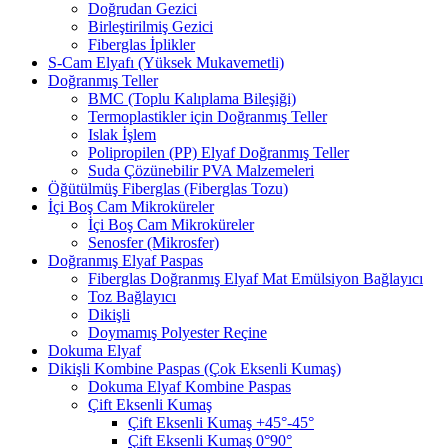
Doğrudan Gezici
Birleştirilmiş Gezici
Fiberglas İplikler
S-Cam Elyafı (Yüksek Mukavemetli)
Doğranmış Teller
BMC (Toplu Kalıplama Bileşiği)
Termoplastikler için Doğranmış Teller
Islak İşlem
Polipropilen (PP) Elyaf Doğranmış Teller
Suda Çözünebilir PVA Malzemeleri
Öğütülmüş Fiberglas (Fiberglas Tozu)
İçi Boş Cam Mikroküreler
İçi Boş Cam Mikroküreler
Senosfer (Mikrosfer)
Doğranmış Elyaf Paspas
Fiberglas Doğranmış Elyaf Mat Emülsiyon Bağlayıcı
Toz Bağlayıcı
Dikişli
Doymamış Polyester Reçine
Dokuma Elyaf
Dikişli Kombine Paspas (Çok Eksenli Kumaş)
Dokuma Elyaf Kombine Paspas
Çift Eksenli Kumaş
Çift Eksenli Kumaş +45°-45°
Çift Eksenli Kumaş 0°90°