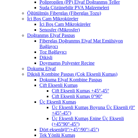
Polipropilen (PP) Elyaf Doğranmış Teller
Suda Çözünebilir PVA Malzemeleri
Öğütülmüş Fiberglas (Fiberglas Tozu)
İçi Boş Cam Mikroküreler
İçi Boş Cam Mikroküreler
Senosfer (Mikrosfer)
Doğranmış Elyaf Paspas
Fiberglas Doğranmış Elyaf Mat Emülsiyon
Bağlayıcı
Toz Bağlayıcı
Dikişli
Doymamış Polyester Reçine
Dokuma Elyaf
Dikişli Kombine Paspas (Çok Eksenli Kumaş)
Dokuma Elyaf Kombine Paspas
Çift Eksenli Kumaş
Çift Eksenli Kumaş +45°-45°
Çift Eksenli Kumaş 0°90°
Üç Eksenli Kumaş
Üç Eksenli Kumaş Boyuna Üç Eksenli (0°
+45°-45°)
Üç Eksenli Kumaş Enine Üç Eksenli
(+45°90°-45°)
Dört eksenli(0°/+45°/90°/-45°)
Tek Yönlü Kumaş