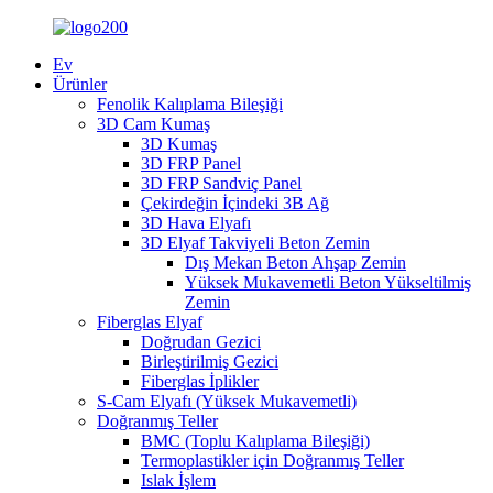
Ev
Ürünler
Fenolik Kalıplama Bileşiği
3D Cam Kumaş
3D Kumaş
3D FRP Panel
3D FRP Sandviç Panel
Çekirdeğin İçindeki 3B Ağ
3D Hava Elyafı
3D Elyaf Takviyeli Beton Zemin
Dış Mekan Beton Ahşap Zemin
Yüksek Mukavemetli Beton Yükseltilmiş
Zemin
Fiberglas Elyaf
Doğrudan Gezici
Birleştirilmiş Gezici
Fiberglas İplikler
S-Cam Elyafı (Yüksek Mukavemetli)
Doğranmış Teller
BMC (Toplu Kalıplama Bileşiği)
Termoplastikler için Doğranmış Teller
Islak İşlem