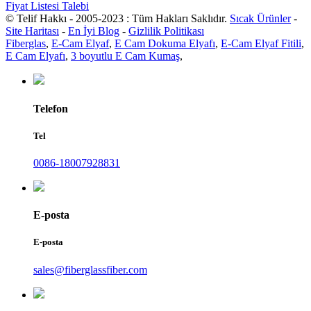
Fiyat Listesi Talebi
© Telif Hakkı - 2005-2023 : Tüm Hakları Saklıdır.
Sıcak Ürünler
-
Site Haritası
-
En İyi Blog
-
Gizlilik Politikası
Fiberglas
,
E-Cam Elyaf
,
E Cam Dokuma Elyafı
,
E-Cam Elyaf Fitili
,
E Cam Elyafı
,
3 boyutlu E Cam Kumaş
,
Telefon
Tel
0086-18007928831
E-posta
E-posta
sales@fiberglassfiber.com