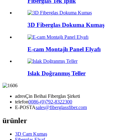
Fiberglas Tek İplik
3D Fiberglas Dokuma Kumaş
E-cam Montajlı Panel Elyafı
Islak Doğranmış Teller
adres
Çin Beihai Fiberglas Şirketi
telefon
0086-(0)792-8322300
E-POSTA
sales@fiberglassfiber.com
ürünler
3D Cam Kumaş
Fiberglas Elyaf