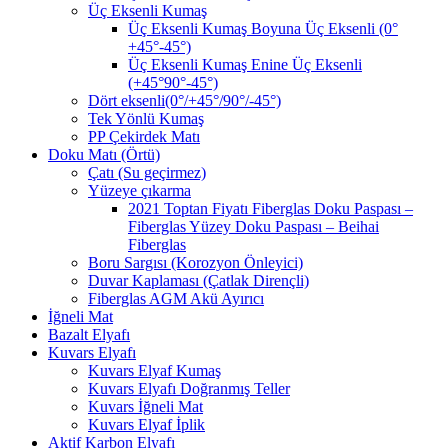
Üç Eksenli Kumaş
Üç Eksenli Kumaş Boyuna Üç Eksenli (0°
+45°-45°)
Üç Eksenli Kumaş Enine Üç Eksenli
(+45°90°-45°)
Dört eksenli(0°/+45°/90°/-45°)
Tek Yönlü Kumaş
PP Çekirdek Matı
Doku Matı (Örtü)
Çatı (Su geçirmez)
Yüzeye çıkarma
2021 Toptan Fiyatı Fiberglas Doku Paspası –
Fiberglas Yüzey Doku Paspası – Beihai
Fiberglas
Boru Sargısı (Korozyon Önleyici)
Duvar Kaplaması (Çatlak Dirençli)
Fiberglas AGM Akü Ayırıcı
İğneli Mat
Bazalt Elyafı
Kuvars Elyafı
Kuvars Elyaf Kumaş
Kuvars Elyafı Doğranmış Teller
Kuvars İğneli Mat
Kuvars Elyaf İplik
Aktif Karbon Elyafı