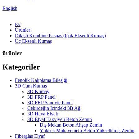
English
Ev
Ürünler
Dikişli Kombine Paspas (Çok Eksenli Kumaş)
Üç Eksenli Kumaş
ürünler
Kategoriler
Fenolik Kalıplama Bileşiği
3D Cam Kumaş
3D Kumaş
3D FRP Panel
3D FRP Sandviç Panel
Çekirdeğin İçindeki 3B Ağ
3D Hava Elyafı
3D Elyaf Takviyeli Beton Zemin
Dış Mekan Beton Ahşap Zemin
Yüksek Mukavemetli Beton Yükseltilmiş Zemin
Fiberglas Elyaf