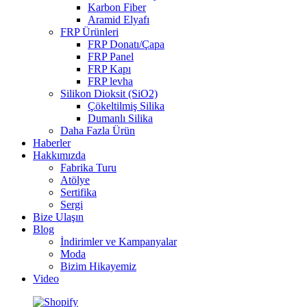
Karbon Fiber
Aramid Elyafı
FRP Ürünleri
FRP Donatı/Çapa
FRP Panel
FRP Kapı
FRP levha
Silikon Dioksit (SiO2)
Çökeltilmiş Silika
Dumanlı Silika
Daha Fazla Ürün
Haberler
Hakkımızda
Fabrika Turu
Atölye
Sertifika
Sergi
Bize Ulaşın
Blog
İndirimler ve Kampanyalar
Moda
Bizim Hikayemiz
Video