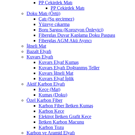
PP Çekirdek Matı
PP Çekirdek Matı
Doku Matı (Örtü)
Çatı (Su geçirmez)
Yüzeye çıkarma
Boru Sargısı (Korozyon Önleyici)
Fiberglas Duvar Kaplama Doku Paspası
Fiberglas AGM Akü Ayırıcı
İğneli Mat
Bazalt Elyafı
Kuvars Elyafı
Kuvars Elyaf Kumaş
Kuvars Elyafı Doğranmış Teller
Kuvars İğneli Mat
Kuvars Elyaf İplik
Aktif Karbon Elyafı
Keçe (Mat)
Kumaş (Doku)
Özel Karbon Fiber
Karbon Fiber İletken Kumaş
Karbon Keçe
Elektrot İletken Grafit Keçe
İletken Karbon Macunu
Karbon Tozu
Karbon ve Aramid Elyafı