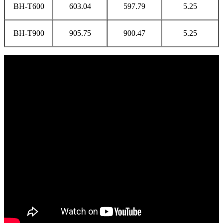
BH-T600
603.04
597.79
5.25
BH-T900
905.75
900.47
5.25