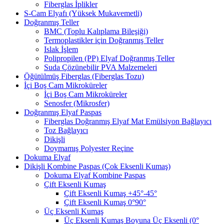
Fiberglas İplikler
S-Cam Elyafı (Yüksek Mukavemetli)
Doğranmış Teller
BMC (Toplu Kalıplama Bileşiği)
Termoplastikler için Doğranmış Teller
Islak İşlem
Polipropilen (PP) Elyaf Doğranmış Teller
Suda Çözünebilir PVA Malzemeleri
Öğütülmüş Fiberglas (Fiberglas Tozu)
İçi Boş Cam Mikroküreler
İçi Boş Cam Mikroküreler
Senosfer (Mikrosfer)
Doğranmış Elyaf Paspas
Fiberglas Doğranmış Elyaf Mat Emülsiyon Bağlayıcı
Toz Bağlayıcı
Dikişli
Doymamış Polyester Reçine
Dokuma Elyaf
Dikişli Kombine Paspas (Çok Eksenli Kumaş)
Dokuma Elyaf Kombine Paspas
Çift Eksenli Kumaş
Çift Eksenli Kumaş +45°-45°
Çift Eksenli Kumaş 0°90°
Üç Eksenli Kumaş
Üç Eksenli Kumaş Boyuna Üç Eksenli (0°