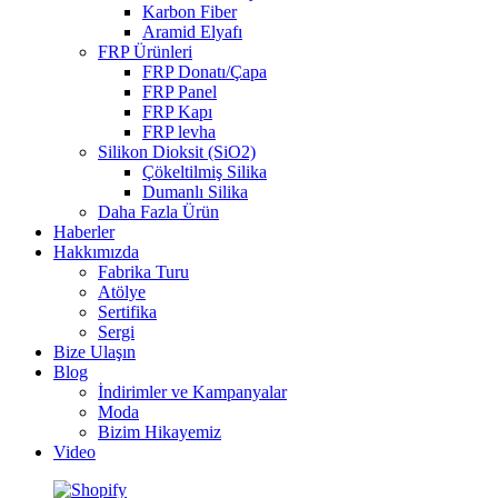
Karbon Fiber
Aramid Elyafı
FRP Ürünleri
FRP Donatı/Çapa
FRP Panel
FRP Kapı
FRP levha
Silikon Dioksit (SiO2)
Çökeltilmiş Silika
Dumanlı Silika
Daha Fazla Ürün
Haberler
Hakkımızda
Fabrika Turu
Atölye
Sertifika
Sergi
Bize Ulaşın
Blog
İndirimler ve Kampanyalar
Moda
Bizim Hikayemiz
Video