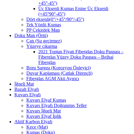
+45°-45°)
Üç Eksenli Kumaş Enine Üç Eksenli
(+45°90°-45°)
Dört eksenli(0°/+45°/90°/-45°)
Tek Yönlü Kumaş
PP Çekirdek Matı
Doku Matı (Örtü)
Çatı (Su geçirmez)
Yüzeye çıkarma
2021 Toptan Fiyatı Fiberglas Doku Paspası –
Fiberglas Yüzey Doku Paspası – Beihai
Fiberglas
Boru Sargısı (Korozyon Önleyici)
Duvar Kaplaması (Çatlak Dirençli)
Fiberglas AGM Akü Ayırıcı
İğneli Mat
Bazalt Elyafı
Kuvars Elyafı
Kuvars Elyaf Kumaş
Kuvars Elyafı Doğranmış Teller
Kuvars İğneli Mat
Kuvars Elyaf İplik
Aktif Karbon Elyafı
Keçe (Mat)
Kumaş (Doku)