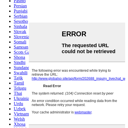
Pashto
Persian
Punjabi
Serbian
Sesotho
Sinhala
Slovak
Slovenian
Somali
Samoan
Scots Gaelic
Shona
Sindhi
Sundanese
Swahili
Tajik
Tamil
Telugu
Thai
Ukrainian
Urdu
Uzbek
Vietnamese
Welsh
Xhosa