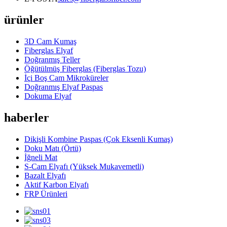
ürünler
3D Cam Kumaş
Fiberglas Elyaf
Doğranmış Teller
Öğütülmüş Fiberglas (Fiberglas Tozu)
İçi Boş Cam Mikroküreler
Doğranmış Elyaf Paspas
Dokuma Elyaf
haberler
Dikişli Kombine Paspas (Çok Eksenli Kumaş)
Doku Matı (Örtü)
İğneli Mat
S-Cam Elyafı (Yüksek Mukavemetli)
Bazalt Elyafı
Aktif Karbon Elyafı
FRP Ürünleri