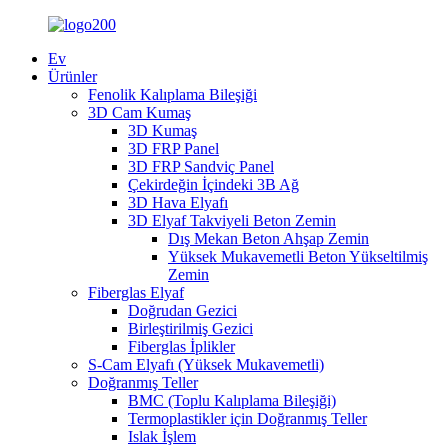
Ev
Ürünler
Fenolik Kalıplama Bileşiği
3D Cam Kumaş
3D Kumaş
3D FRP Panel
3D FRP Sandviç Panel
Çekirdeğin İçindeki 3B Ağ
3D Hava Elyafı
3D Elyaf Takviyeli Beton Zemin
Dış Mekan Beton Ahşap Zemin
Yüksek Mukavemetli Beton Yükseltilmiş
Zemin
Fiberglas Elyaf
Doğrudan Gezici
Birleştirilmiş Gezici
Fiberglas İplikler
S-Cam Elyafı (Yüksek Mukavemetli)
Doğranmış Teller
BMC (Toplu Kalıplama Bileşiği)
Termoplastikler için Doğranmış Teller
Islak İşlem