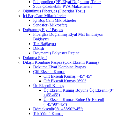
Polipropilen (PP) Elyaf Doğranmış Teller
Suda Çözünebilir PVA Malzemeleri
Öğütülmüş Fiberglas (Fiberglas Tozu)
İçi Boş Cam Mikroküreler
İçi Boş Cam Mikroküreler
Senosfer (Mikrosfer)
Doğranmış Elyaf Paspas
Fiberglas Doğranmış Elyaf Mat Emülsiyon
Bağlayıcı
Toz Bağlayıcı
Dikişli
Doymamış Polyester Reçine
Dokuma Elyaf
Dikişli Kombine Paspas (Çok Eksenli Kumaş)
Dokuma Elyaf Kombine Paspas
Çift Eksenli Kumaş
Çift Eksenli Kumaş +45°-45°
Çift Eksenli Kumaş 0°90°
Üç Eksenli Kumaş
Üç Eksenli Kumaş Boyuna Üç Eksenli (0°
+45°-45°)
Üç Eksenli Kumaş Enine Üç Eksenli
(+45°90°-45°)
Dört eksenli(0°/+45°/90°/-45°)
Tek Yönlü Kumaş