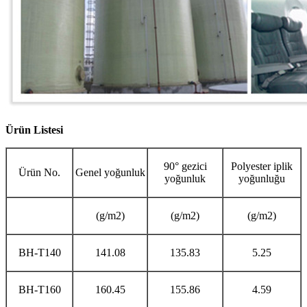
Ürün Listesi
90° gezici
Polyester iplik
Ürün No.
Genel yoğunluk
yoğunluk
yoğunluğu
(g/m2)
(g/m2)
(g/m2)
BH-T140
141.08
135.83
5.25
BH-T160
160.45
155.86
4.59