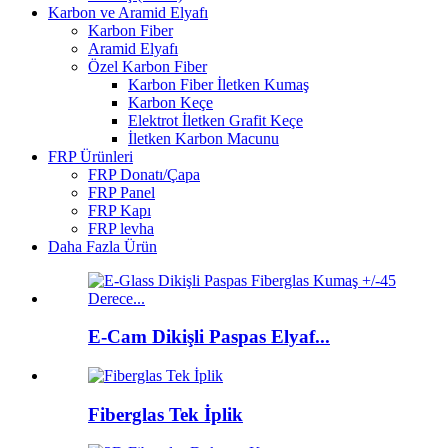
Karbon ve Aramid Elyafı
Karbon Fiber
Aramid Elyafı
Özel Karbon Fiber
Karbon Fiber İletken Kumaş
Karbon Keçe
Elektrot İletken Grafit Keçe
İletken Karbon Macunu
FRP Ürünleri
FRP Donatı/Çapa
FRP Panel
FRP Kapı
FRP levha
Daha Fazla Ürün
E-Cam Dikişli Paspas Elyaf...
Fiberglas Tek İplik