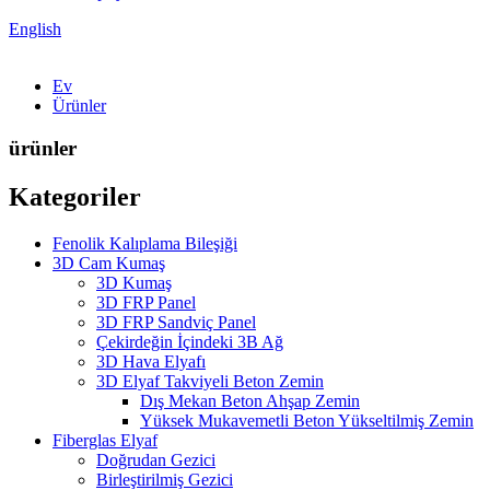
English
Ev
Ürünler
ürünler
Kategoriler
Fenolik Kalıplama Bileşiği
3D Cam Kumaş
3D Kumaş
3D FRP Panel
3D FRP Sandviç Panel
Çekirdeğin İçindeki 3B Ağ
3D Hava Elyafı
3D Elyaf Takviyeli Beton Zemin
Dış Mekan Beton Ahşap Zemin
Yüksek Mukavemetli Beton Yükseltilmiş Zemin
Fiberglas Elyaf
Doğrudan Gezici
Birleştirilmiş Gezici