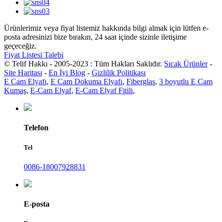
Ürünlerimiz veya fiyat listemiz hakkında bilgi almak için lütfen e-
posta adresinizi bize bırakın, 24 saat içinde sizinle iletişime
geçeceğiz.
Fiyat Listesi Talebi
© Telif Hakkı - 2005-2023 : Tüm Hakları Saklıdır.
Sıcak Ürünler
-
Site Haritası
-
En İyi Blog
-
Gizlilik Politikası
E Cam Elyafı
,
E Cam Dokuma Elyafı
,
Fiberglas
,
3 boyutlu E Cam
Kumaş
,
E-Cam Elyaf
,
E-Cam Elyaf Fitili
,
Telefon
Tel
0086-18007928831
E-posta