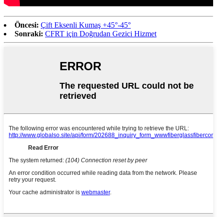
Öncesi:
Çift Eksenli Kumaş +45°-45°
Sonraki:
CFRT için Doğrudan Gezici Hizmet