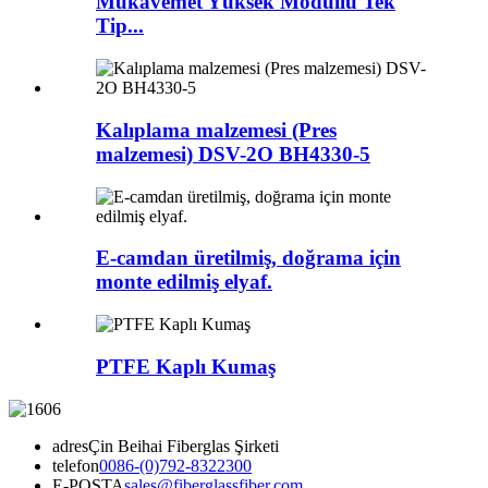
Mukavemet Yüksek Modüllü Tek
Tip...
Kalıplama malzemesi (Pres
malzemesi) DSV-2O BH4330-5
E-camdan üretilmiş, doğrama için
monte edilmiş elyaf.
PTFE Kaplı Kumaş
adres
Çin Beihai Fiberglas Şirketi
telefon
0086-(0)792-8322300
E-POSTA
sales@fiberglassfiber.com