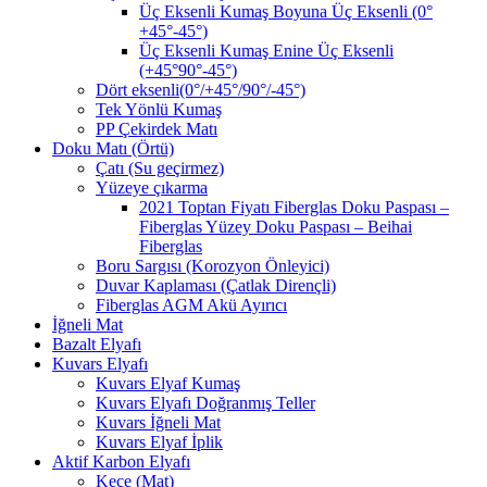
Üç Eksenli Kumaş Boyuna Üç Eksenli (0°
+45°-45°)
Üç Eksenli Kumaş Enine Üç Eksenli
(+45°90°-45°)
Dört eksenli(0°/+45°/90°/-45°)
Tek Yönlü Kumaş
PP Çekirdek Matı
Doku Matı (Örtü)
Çatı (Su geçirmez)
Yüzeye çıkarma
2021 Toptan Fiyatı Fiberglas Doku Paspası –
Fiberglas Yüzey Doku Paspası – Beihai
Fiberglas
Boru Sargısı (Korozyon Önleyici)
Duvar Kaplaması (Çatlak Dirençli)
Fiberglas AGM Akü Ayırıcı
İğneli Mat
Bazalt Elyafı
Kuvars Elyafı
Kuvars Elyaf Kumaş
Kuvars Elyafı Doğranmış Teller
Kuvars İğneli Mat
Kuvars Elyaf İplik
Aktif Karbon Elyafı
Keçe (Mat)