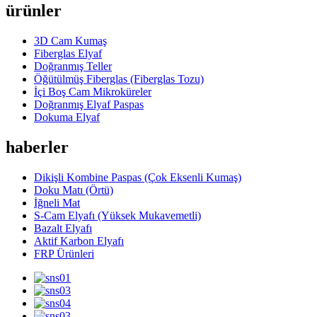
ürünler
3D Cam Kumaş
Fiberglas Elyaf
Doğranmış Teller
Öğütülmüş Fiberglas (Fiberglas Tozu)
İçi Boş Cam Mikroküreler
Doğranmış Elyaf Paspas
Dokuma Elyaf
haberler
Dikişli Kombine Paspas (Çok Eksenli Kumaş)
Doku Matı (Örtü)
İğneli Mat
S-Cam Elyafı (Yüksek Mukavemetli)
Bazalt Elyafı
Aktif Karbon Elyafı
FRP Ürünleri