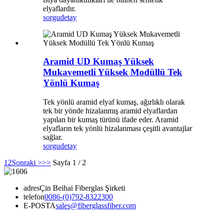
elyaflardır.
sorgu
detay
Aramid UD Kumaş Yüksek
Mukavemetli Yüksek Modüllü Tek
Yönlü Kumaş
Tek yönlü aramid elyaf kumaş, ağırlıklı olarak
tek bir yönde hizalanmış aramid elyaflardan
yapılan bir kumaş türünü ifade eder. Aramid
elyafların tek yönlü hizalanması çeşitli avantajlar
sağlar.
sorgu
detay
1
2
Sonraki >
>>
Sayfa 1 / 2
adres
Çin Beihai Fiberglas Şirketi
telefon
0086-(0)792-8322300
E-POSTA
sales@fiberglassfiber.com