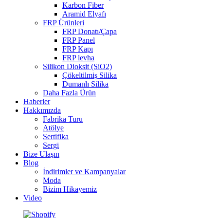
Karbon Fiber
Aramid Elyafı
FRP Ürünleri
FRP Donatı/Çapa
FRP Panel
FRP Kapı
FRP levha
Silikon Dioksit (SiO2)
Çökeltilmiş Silika
Dumanlı Silika
Daha Fazla Ürün
Haberler
Hakkımızda
Fabrika Turu
Atölye
Sertifika
Sergi
Bize Ulaşın
Blog
İndirimler ve Kampanyalar
Moda
Bizim Hikayemiz
Video