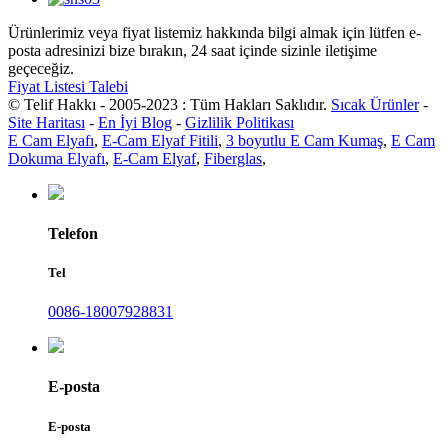
Ürünlerimiz veya fiyat listemiz hakkında bilgi almak için lütfen e-
posta adresinizi bize bırakın, 24 saat içinde sizinle iletişime
geçeceğiz.
Fiyat Listesi Talebi
© Telif Hakkı - 2005-2023 : Tüm Hakları Saklıdır.
Sıcak Ürünler
-
Site Haritası
-
En İyi Blog
-
Gizlilik Politikası
E Cam Elyafı
,
E-Cam Elyaf Fitili
,
3 boyutlu E Cam Kumaş
,
E Cam
Dokuma Elyafı
,
E-Cam Elyaf
,
Fiberglas
,
Telefon
Tel
0086-18007928831
E-posta
E-posta