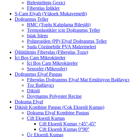
Birleştirilmiş Gezici
Fiberglas İplikler
S-Cam Elyafı (Yüksek Mukavemetli)
Doğranmış Teller
BMC (Toplu Kalıplama Bileşiği)
Termoplastikler için Doğranmış Teller
Islak İşlem
Polipropilen (PP) Elyaf Doğranmış Teller
Suda Çözünebilir PVA Malzemeleri
Öğütülmüş Fiberglas (Fiberglas Tozu)
İçi Boş Cam Mikroküreler
İçi Boş Cam Mikroküreler
Senosfer (Mikrosfer)
Doğranmış Elyaf Paspas
Fiberglas Doğranmış Elyaf Mat Emülsiyon Bağlayıcı
Toz Bağlayıcı
Dikişli
Doymamış Polyester Reçine
Dokuma Elyaf
Dikişli Kombine Paspas (Çok Eksenli Kumaş)
Dokuma Elyaf Kombine Paspas
Çift Eksenli Kumaş
Çift Eksenli Kumaş +45°-45°
Çift Eksenli Kumaş 0°90°
Üç Eksenli Kumaş