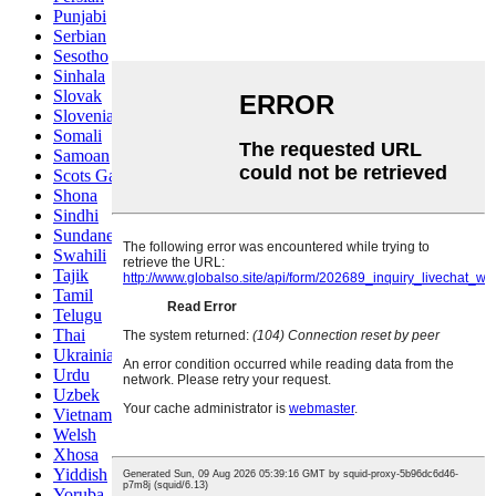
Punjabi
Serbian
Sesotho
Sinhala
Slovak
Slovenian
Somali
Samoan
Scots Gaelic
Shona
Sindhi
Sundanese
Swahili
Tajik
Tamil
Telugu
Thai
Ukrainian
Urdu
Uzbek
Vietnamese
Welsh
Xhosa
Yiddish
Yoruba