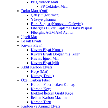
PP Çekirdek Matı
PP Çekirdek Matı
Doku Matı (Örtü)
Çatı (Su geçirmez)
Yüzeye çıkarma
Boru Sargısı (Korozyon Önleyici)
Fiberglas Duvar Kaplama Doku Paspası
Fiberglas AGM Akü Ayırıcı
İğneli Mat
Bazalt Elyafı
Kuvars Elyafı
Kuvars Elyaf Kumaş
Kuvars Elyafı Doğranmış Teller
Kuvars İğneli Mat
Kuvars Elyaf İplik
Aktif Karbon Elyafı
Keçe (Mat)
Kumaş (Doku)
Özel Karbon Fiber
Karbon Fiber İletken Kumaş
Karbon Keçe
Elektrot İletken Grafit Keçe
İletken Karbon Macunu
Karbon Tozu
Karbon ve Aramid Elyafı