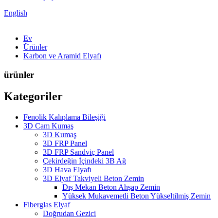
English
Ev
Ürünler
Karbon ve Aramid Elyafı
ürünler
Kategoriler
Fenolik Kalıplama Bileşiği
3D Cam Kumaş
3D Kumaş
3D FRP Panel
3D FRP Sandviç Panel
Çekirdeğin İçindeki 3B Ağ
3D Hava Elyafı
3D Elyaf Takviyeli Beton Zemin
Dış Mekan Beton Ahşap Zemin
Yüksek Mukavemetli Beton Yükseltilmiş Zemin
Fiberglas Elyaf
Doğrudan Gezici