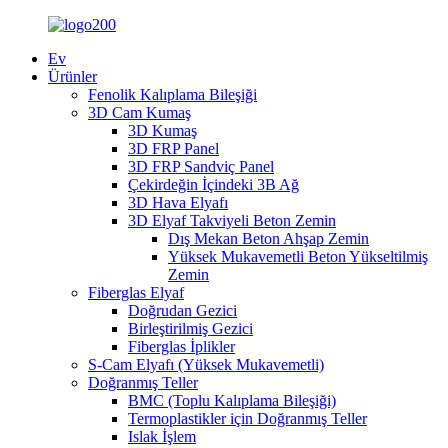
Ev
Ürünler
Fenolik Kalıplama Bileşiği
3D Cam Kumaş
3D Kumaş
3D FRP Panel
3D FRP Sandviç Panel
Çekirdeğin İçindeki 3B Ağ
3D Hava Elyafı
3D Elyaf Takviyeli Beton Zemin
Dış Mekan Beton Ahşap Zemin
Yüksek Mukavemetli Beton Yükseltilmiş
Zemin
Fiberglas Elyaf
Doğrudan Gezici
Birleştirilmiş Gezici
Fiberglas İplikler
S-Cam Elyafı (Yüksek Mukavemetli)
Doğranmış Teller
BMC (Toplu Kalıplama Bileşiği)
Termoplastikler için Doğranmış Teller
Islak İşlem