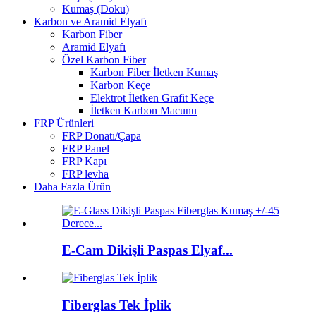
Kumaş (Doku)
Karbon ve Aramid Elyafı
Karbon Fiber
Aramid Elyafı
Özel Karbon Fiber
Karbon Fiber İletken Kumaş
Karbon Keçe
Elektrot İletken Grafit Keçe
İletken Karbon Macunu
FRP Ürünleri
FRP Donatı/Çapa
FRP Panel
FRP Kapı
FRP levha
Daha Fazla Ürün
E-Cam Dikişli Paspas Elyaf...
Fiberglas Tek İplik