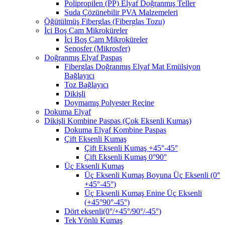
Polipropilen (PP) Elyaf Doğranmış Teller
Suda Çözünebilir PVA Malzemeleri
Öğütülmüş Fiberglas (Fiberglas Tozu)
İçi Boş Cam Mikroküreler
İçi Boş Cam Mikroküreler
Senosfer (Mikrosfer)
Doğranmış Elyaf Paspas
Fiberglas Doğranmış Elyaf Mat Emülsiyon
Bağlayıcı
Toz Bağlayıcı
Dikişli
Doymamış Polyester Reçine
Dokuma Elyaf
Dikişli Kombine Paspas (Çok Eksenli Kumaş)
Dokuma Elyaf Kombine Paspas
Çift Eksenli Kumaş
Çift Eksenli Kumaş +45°-45°
Çift Eksenli Kumaş 0°90°
Üç Eksenli Kumaş
Üç Eksenli Kumaş Boyuna Üç Eksenli (0°
+45°-45°)
Üç Eksenli Kumaş Enine Üç Eksenli
(+45°90°-45°)
Dört eksenli(0°/+45°/90°/-45°)
Tek Yönlü Kumaş