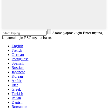
Arama yapmak için Enter tuşuna,
kapatmak için ESC tuşuna basın.
English
French
German
Portuguese
Spanish
Russian
Japanese
Korean
Arabic
Irish
Greek
Turkish
Italian
Danish
Romanian