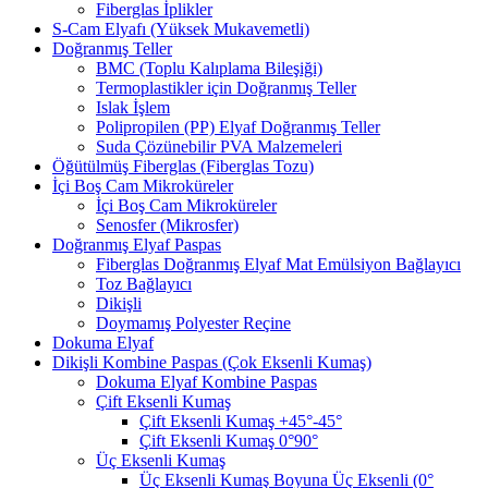
Fiberglas İplikler
S-Cam Elyafı (Yüksek Mukavemetli)
Doğranmış Teller
BMC (Toplu Kalıplama Bileşiği)
Termoplastikler için Doğranmış Teller
Islak İşlem
Polipropilen (PP) Elyaf Doğranmış Teller
Suda Çözünebilir PVA Malzemeleri
Öğütülmüş Fiberglas (Fiberglas Tozu)
İçi Boş Cam Mikroküreler
İçi Boş Cam Mikroküreler
Senosfer (Mikrosfer)
Doğranmış Elyaf Paspas
Fiberglas Doğranmış Elyaf Mat Emülsiyon Bağlayıcı
Toz Bağlayıcı
Dikişli
Doymamış Polyester Reçine
Dokuma Elyaf
Dikişli Kombine Paspas (Çok Eksenli Kumaş)
Dokuma Elyaf Kombine Paspas
Çift Eksenli Kumaş
Çift Eksenli Kumaş +45°-45°
Çift Eksenli Kumaş 0°90°
Üç Eksenli Kumaş
Üç Eksenli Kumaş Boyuna Üç Eksenli (0°