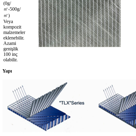
(0g/
㎡-500g/
㎡)
Veya
kompozit
malzemeler
eklenebilir.
Azami
genişlik
100 inç
olabilir.
Yapı