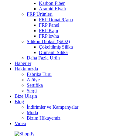
Karbon Fiber
Aramid Elyafı
FRP Ürünleri
FRP Donatı/Çapa
FRP Panel
FRP Kapı
FRP levha
Silikon Dioksit (SiO2)
Çökeltilmiş Silika
Dumanlı Silika
Daha Fazla Ürün
Haberler
Hakkımızda
Fabrika Turu
Atölye
Sertifika
Sergi
Bize Ulaşın
Blog
İndirimler ve Kampanyalar
Moda
Bizim Hikayemiz
Video