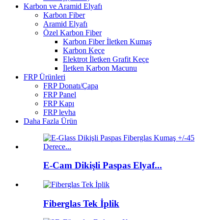
Karbon ve Aramid Elyafı
Karbon Fiber
Aramid Elyafı
Özel Karbon Fiber
Karbon Fiber İletken Kumaş
Karbon Keçe
Elektrot İletken Grafit Keçe
İletken Karbon Macunu
FRP Ürünleri
FRP Donatı/Çapa
FRP Panel
FRP Kapı
FRP levha
Daha Fazla Ürün
E-Cam Dikişli Paspas Elyaf...
Fiberglas Tek İplik