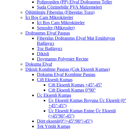
Polipropilen (PP) Elyaf Doğranmış Teller
Suda Çözünebilir PVA Malzemeleri
Öğütülmüş Fiberglas (Fiberglas Tozu)
İçi Boş Cam Mikroküreler
İçi Boş Cam Mikroküreler
Senosfer (Mikrosfer)
Doğranmış Elyaf Paspas
Fiberglas Doğranmış Elyaf Mat Emülsiyon
Bağlayıcı
Toz Bağlayıcı
Dikişli
Doymamış Polyester Reçine
Dokuma Elyaf
Dikişli Kombine Paspas (Çok Eksenli Kumaş)
Dokuma Elyaf Kombine Paspas
Çift Eksenli Kumaş
Çift Eksenli Kumaş +45°-45°
Çift Eksenli Kumaş 0°90°
Üç Eksenli Kumaş
Üç Eksenli Kumaş Boyuna Üç Eksenli (0°
+45°-45°)
Üç Eksenli Kumaş Enine Üç Eksenli
(+45°90°-45°)
Dört eksenli(0°/+45°/90°/-45°)
Tek Yönlü Kumaş