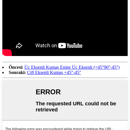
Öncesi:
Üç Eksenli Kumaş Enine Üç Eksenli (+45°90°-45°)
Sonraki:
Çift Eksenli Kumaş +45°-45°