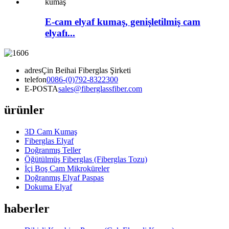
E-cam elyaf kumaş, genişletilmiş cam
elyafı...
adres
Çin Beihai Fiberglas Şirketi
telefon
0086-(0)792-8322300
E-POSTA
sales@fiberglassfiber.com
ürünler
3D Cam Kumaş
Fiberglas Elyaf
Doğranmış Teller
Öğütülmüş Fiberglas (Fiberglas Tozu)
İçi Boş Cam Mikroküreler
Doğranmış Elyaf Paspas
Dokuma Elyaf
haberler