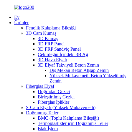
Ev
Ürünler
Fenolik Kalıplama Bileşiği
3D Cam Kumaş
3D Kumaş
3D FRP Panel
3D FRP Sandviç Panel
Çekirdeğin İçindeki 3B Ağ
3D Hava Elyafı
3D Elyaf Takviyeli Beton Zemin
Dış Mekan Beton Ahşap Zemin
Yüksek Mukavemetli Beton Yükseltilmiş
Zemin
Fiberglas Elyaf
Doğrudan Gezici
Birleştirilmiş Gezici
Fiberglas İplikler
S-Cam Elyafı (Yüksek Mukavemetli)
Doğranmış Teller
BMC (Toplu Kalıplama Bileşiği)
Termoplastikler için Doğranmış Teller
Islak İşlem