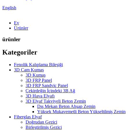
English
Ev
Ürünler
ürünler
Kategoriler
Fenolik Kalıplama Bileşiği
3D Cam Kumaş
3D Kumaş
3D FRP Panel
3D FRP Sandviç Panel
Çekirdeğin İçindeki 3B Ağ
3D Hava Elyafı
3D Elyaf Takviyeli Beton Zemin
Dış Mekan Beton Ahşap Zemin
Yüksek Mukavemetli Beton Yükseltilmiş Zemin
Fiberglas Elyaf
Doğrudan Gezici
Birleştirilmiş Gezici