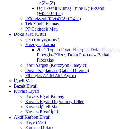
+45°-45°)
Üç Eksenli Kumaş Enine Üç Eksenli
(+45°90°-45°)
Dört eksenli(0°/+45°/90°/-45°)
Tek Yönlü Kumaş
PP Çekirdek Matı
Doku Matı (Örtü)
Çatı (Su geçirmez)
Yüzeye çıkarma
2021 Toptan Fiyatı Fiberglas Doku Paspası –
Fiberglas Yüzey Doku Paspası – Beihai
Fiberglas
Boru Sargısı (Korozyon Önleyici)
Duvar Kaplaması (Çatlak Dirençli)
Fiberglas AGM Akü Ayırıcı
İğneli Mat
Bazalt Elyafı
Kuvars Elyafı
Kuvars Elyaf Kumaş
Kuvars Elyafı Doğranmış Teller
Kuvars İğneli Mat
Kuvars Elyaf İplik
Aktif Karbon Elyafı
Keçe (Mat)
Kumaş (Doku)