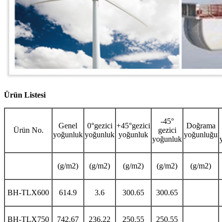
Ürün Listesi
-45°
Genel
0°gezici
+45°gezici
Doğrama
Ürün No.
gezici
yoğunluk
yoğunluk
yoğunluk
yoğunluğu
yoğunluk
(g/m2)
(g/m2)
(g/m2)
(g/m2)
(g/m2)
BH-TLX600
614.9
3.6
300.65
300.65
BH-TLX750
742.67
236.22
250.55
250.55