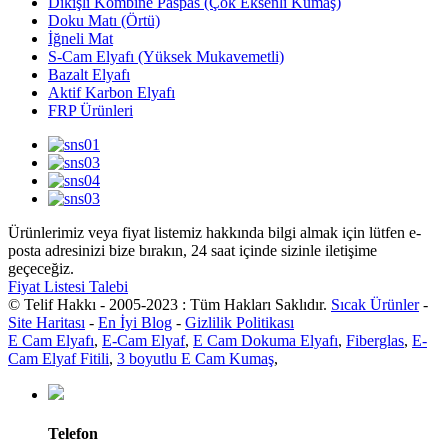
Dikişli Kombine Paspas (Çok Eksenli Kumaş)
Doku Matı (Örtü)
İğneli Mat
S-Cam Elyafı (Yüksek Mukavemetli)
Bazalt Elyafı
Aktif Karbon Elyafı
FRP Ürünleri
Ürünlerimiz veya fiyat listemiz hakkında bilgi almak için lütfen e-
posta adresinizi bize bırakın, 24 saat içinde sizinle iletişime
geçeceğiz.
Fiyat Listesi Talebi
© Telif Hakkı - 2005-2023 : Tüm Hakları Saklıdır.
Sıcak Ürünler
-
Site Haritası
-
En İyi Blog
-
Gizlilik Politikası
E Cam Elyafı
,
E-Cam Elyaf
,
E Cam Dokuma Elyafı
,
Fiberglas
,
E-
Cam Elyaf Fitili
,
3 boyutlu E Cam Kumaş
,
Telefon