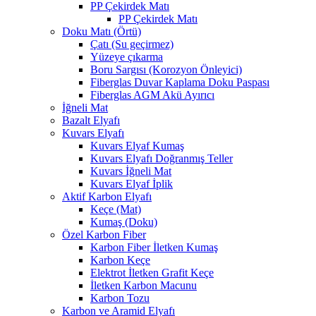
PP Çekirdek Matı
PP Çekirdek Matı
Doku Matı (Örtü)
Çatı (Su geçirmez)
Yüzeye çıkarma
Boru Sargısı (Korozyon Önleyici)
Fiberglas Duvar Kaplama Doku Paspası
Fiberglas AGM Akü Ayırıcı
İğneli Mat
Bazalt Elyafı
Kuvars Elyafı
Kuvars Elyaf Kumaş
Kuvars Elyafı Doğranmış Teller
Kuvars İğneli Mat
Kuvars Elyaf İplik
Aktif Karbon Elyafı
Keçe (Mat)
Kumaş (Doku)
Özel Karbon Fiber
Karbon Fiber İletken Kumaş
Karbon Keçe
Elektrot İletken Grafit Keçe
İletken Karbon Macunu
Karbon Tozu
Karbon ve Aramid Elyafı